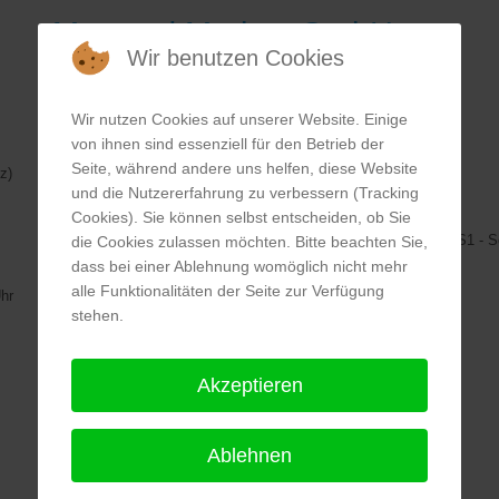
Max und Moritz gGmbH
Wir benutzen Cookies
Wir nutzen Cookies auf unserer Website. Einige
von ihnen sind essenziell für den Betrieb der
Fahrverbindungen:
Seite, während andere uns helfen, diese Website
z)
Bus:
und die Nutzererfahrung zu verbessern (Tracking
148 , 185, 146, 348
Cookies). Sie können selbst entscheiden, ob Sie
S-Bahn:
S41 / S42 - Innsbrucker Platz, S41 / S42 / S1 - 
die Cookies zulassen möchten. Bitte beachten Sie,
dass bei einer Ablehnung womöglich nicht mehr
U-Bahn:
U4 - Innsbrucker Platz
alle Funktionalitäten der Seite zur Verfügung
hr
stehen.
>>>
Standort auf Karte ansehen
Akzeptieren
Ablehnen