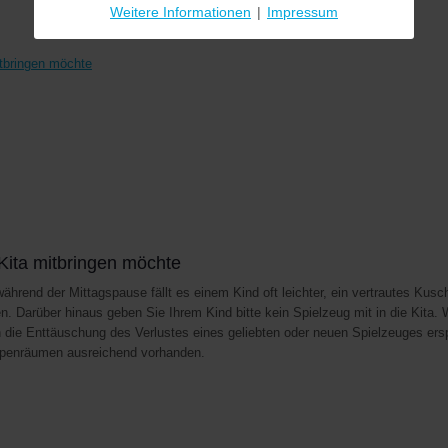
Weitere Informationen
|
Impressum
itbringen möchte
 Kita mitbringen möchte
rend der Mittagspause fällt es einem Kind oft leichter, ein vertrautes Kusch
 Darüber hinaus geben Sie Ihrem Kind bitte kein Spielzeug mit in die Kita. 
ie Enttäuschung des Verlustes eines geliebten oder neuen Spielzeuges ersp
uppenräumen ausreichend vorhanden.