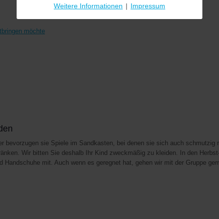
Weitere Informationen
|
Impressum
itbringen möchte
iden
r bevorzugen sie Spiele im Sandkasten, bei denen sie sich auch schmutzig ma
änken. Wir bitten Sie deshalb Ihr Kind zweckmäßig zu kleiden. In den Herbst
 Handschuhe mit. Auch wenn es geregnet hat, gehen wir mit der Gruppe gern s