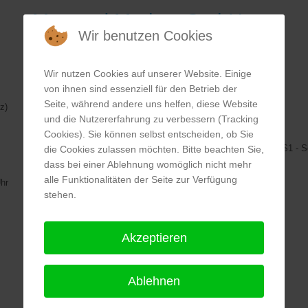
Max und Moritz gGmbH
Wir benutzen Cookies
Wir nutzen Cookies auf unserer Website. Einige
von ihnen sind essenziell für den Betrieb der
Fahrverbindungen:
Seite, während andere uns helfen, diese Website
z)
Bus:
und die Nutzererfahrung zu verbessern (Tracking
148 , 185, 146, 348
Cookies). Sie können selbst entscheiden, ob Sie
S-Bahn:
S41 / S42 - Innsbrucker Platz, S41 / S42 / S1 - 
die Cookies zulassen möchten. Bitte beachten Sie,
dass bei einer Ablehnung womöglich nicht mehr
U-Bahn:
U4 - Innsbrucker Platz
alle Funktionalitäten der Seite zur Verfügung
hr
stehen.
>>>
Standort auf Karte ansehen
Akzeptieren
Ablehnen